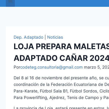
Dep. Adaptado
|
Noticias
LOJA PREPARA MALETAS
ADAPTADO CAÑAR 202
Por
codeteg.consultoria@gmail.com
marzo 5, 20
Del 8 al 16 de noviembre del presente año, se c
coordinación de la Federación Ecuatoriana de De
Para-Karate, Fùtbol Sala B1, Fùtbol Sordos, Cic
Para Powerlifting, Ajedrez, Tenis de Campo y Pa
La provincia de Loja, estará presente en estos J