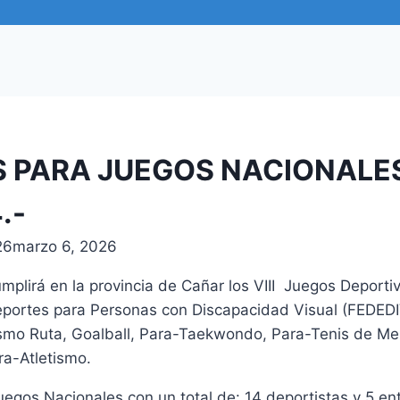
 PARA JUEGOS NACIONALE
4.-
26
marzo 6, 2026
umplirá en la provincia de Cañar los VIII Juegos Deport
portes para Personas con Discapacidad Visual (FEDEDIV)
lismo Ruta, Goalball, Para-Taekwondo, Para-Tenis de Me
ra-Atletismo.
uegos Nacionales con un total de: 14 deportistas y 5 en