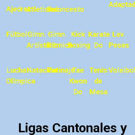
Adapta
Ajedrez
Atletismo
Baloncesto
Fútbol
Gimn.
Gimn.
Kick
Karate
Lev.
Artística
Rítmica
Boxing
Do
Pesas
Lucha
Natación
Patinaje
Tae
Tenis
Voleibo
Olímpica
Kwon
de
Do
Mesa
Ligas Cantonales y