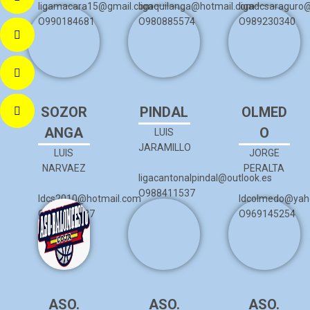
ligamacara15@gmail.com
ligaquilanga@hotmail.com
ligadcsaraguro
O990184681
O980885574
O989230340
SOZOR
PINDAL
OLMED
ANGA
O
LUIS
JARAMILLO
LUIS
JORGE
NARVAEZ
PERALTA
ligacantonalpindal@outlook.es
O988411537
ldcs2010@hotmail.com
ldcolmedo@yah
O961956137
O969145254
ASO.
ASO.
ASO.