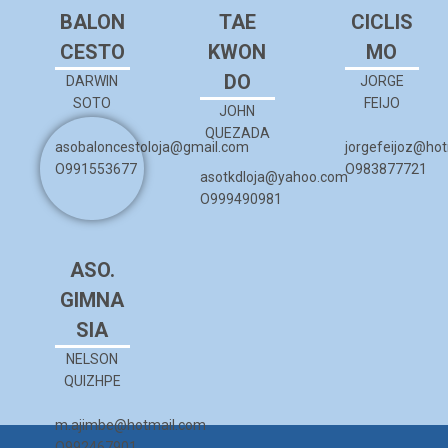
BALON
TAE
CICLIS
CESTO
KWON
MO
DO
DARWIN
JORGE
SOTO
FEIJO
JOHN
QUEZADA
asobaloncestoloja@gmail.com
jorgefeijoz@ho
O991553677
O983877721
asotkdloja@yahoo.com
O999490981
ASO.
GIMNA
SIA
NELSON
QUIZHPE
m.ajimbe@hotmail.com
O992467901