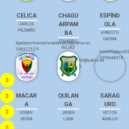
CELICA
CHAGU
ESPÍND
ARPAM
OLA
CARLOS
PAZMIÑO
BA
ERNESTO
GAONA
EDUARDO
ligadeportivacantonaldecelica@yahoo.es
ROJAS
O991171271
ernestogaona0
O999448919
ligacantonalch@yahoo.es
O991213673
MACAR
QUILAN
SARAG
A
GA
URO
DONNY
JAVIER
VÍCTOR
MORA
LUNA
ARAUJO