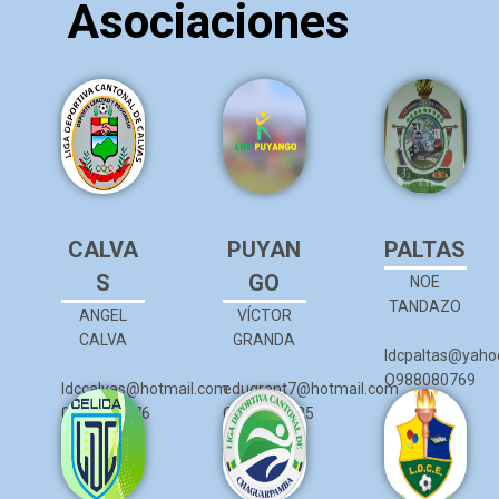
Asociaciones
CALVA
PUYAN
PALTAS
S
GO
NOE
TANDAZO
ANGEL
VÍCTOR
CALVA
GRANDA
ldcpaltas@yaho
O988080769
ldccalvas@hotmail.com
edugrant7@hotmail.com
0939445276
O991472825