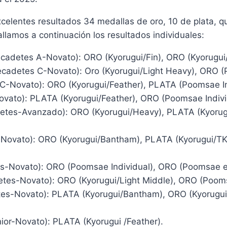
celentes resultados 34 medallas de oro, 10 de plata, q
lamos a continuación los resultados individuales:
etes A-Novato): ORO (Kyorugui/Fin), ORO (Kyorugui/F
etes C-Novato): Oro (Kyorugui/Light Heavy), ORO (P
ovato): ORO (Kyorugui/Feather), PLATA (Poomsae Ind
o): PLATA (Kyorugui/Feather), ORO (Poomsae Indivi
-Avanzado): ORO (Kyorugui/Heavy), PLATA (Kyorugui
vato): ORO (Kyorugui/Bantham), PLATA (Kyorugui/TK3
ovato): ORO (Poomsae Individual), ORO (Poomsae e
-Novato): ORO (Kyorugui/Light Middle), ORO (Pooms
Novato): PLATA (Kyorugui/Bantham), ORO (Kyorugui/
Novato): PLATA (Kyorugui /Feather).