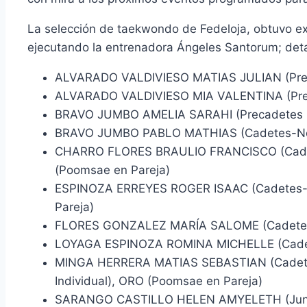
La selección de taekwondo de Fedeloja, obtuvo ex
ejecutando la entrenadora Ángeles Santorum; detal
ALVARADO VALDIVIESO MATIAS JULIAN (Precad
ALVARADO VALDIVIESO MIA VALENTINA (Precad
BRAVO JUMBO AMELIA SARAHI (Precadetes C-N
BRAVO JUMBO PABLO MATHIAS (Cadetes-Novat
CHARRO FLORES BRAULIO FRANCISCO (Cadetes
(Poomsae en Pareja)
ESPINOZA ERREYES ROGER ISAAC (Cadetes-No
Pareja)
FLORES GONZALEZ MARÍA SALOME (Cadetes-N
LOYAGA ESPINOZA ROMINA MICHELLE (Cadetes
MINGA HERRERA MATIAS SEBASTIAN (Cadetes-
Individual), ORO (Poomsae en Pareja)
SARANGO CASTILLO HELEN AMYELETH (Junior-