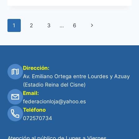
1
2
3
…
6
Dirección:
Av. Emiliano Ortega entre Lourdes y Azuay
(Estadio Reina del Cisne)
Email:
federacionloja@yahoo.es
Teléfono
072570734
Atención al público de Lunes a Viernes