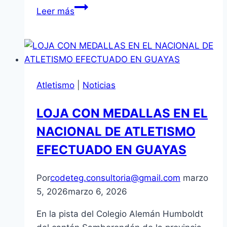
LUCHADORES
Leer más
LOJANOS
ENGANCHAN
BOTAS
Y
MALLAS
Atletismo
|
Noticias
PARA
JUEGOS
LOJA CON MEDALLAS EN EL
NACIONALES
NACIONAL DE ATLETISMO
PREJUVENILES.
Previo
EFECTUADO EN GUAYAS
base
de
Por
codeteg.consultoria@gmail.com
marzo
entrenamiento.-
5, 2026
marzo 6, 2026
En la pista del Colegio Alemán Humboldt