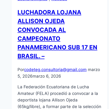
ATLETISMO
EFECTUADO
LUCHADORA LOJANA
EN
ALLISON OJEDA
GUAYAS
CONVOCADA AL
CAMPEONATO
PANAMERICANO SUB 17 EN
BRASIL. –
Por
codeteg.consultoria@gmail.com
marzo
5, 2026
marzo 6, 2026
La Federación Ecuatoriana de Lucha
Amateur (FELA) procedió a convocar a la
deportista lojana Allison Ojeda
(65kg/libre), a formar parte de la selección