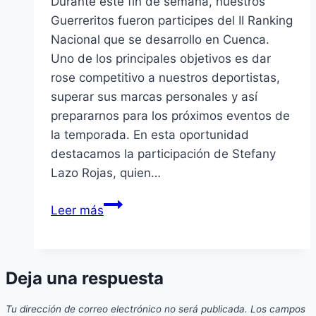
Durante este fin de semana, nuestros
Guerreritos fueron participes del II Ranking
Nacional que se desarrollo en Cuenca.
Uno de los principales objetivos es dar
rose competitivo a nuestros deportistas,
superar sus marcas personales y así
prepararnos para los próximos eventos de
la temporada. En esta oportunidad
destacamos la participación de Stefany
Lazo Rojas, quien…
Patinaje
Leer más
Guerreros
del
Sur
Deja una respuesta
estuvieron
presentes
Tu dirección de correo electrónico no será publicada.
Los campos