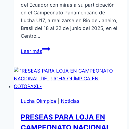
del Ecuador con miras a su participación
en el Campeonato Panamericano de
Lucha U17, a realizarse en Rio de Janeiro,
Brasil del 18 al 22 de junio del 2025, en el
Centro…
LUCHADORA
Leer más
LOJANA
ALLISON
OJEDA
CONVOCADA
AL
CAMPEONATO
Lucha Olímpica
|
Noticias
PANAMERICANO
SUB
PRESEAS PARA LOJA EN
17
CAMPEONATO NACIONAL
EN