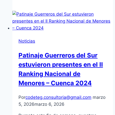
PARA
LOJA
EN
CAMPEONATO
NACIONAL
DE
Noticias
LUCHA
OLÍMPICA
Patinaje Guerreros del Sur
EN
estuvieron presentes en el II
COTOPAXI.-
Ranking Nacional de
Menores – Cuenca 2024
Por
codeteg.consultoria@gmail.com
marzo
5, 2026
marzo 6, 2026