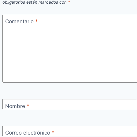
en
obligatorios están marcados con
*
el
II
Comentario
*
Ranking
Nacional
de
Menores
–
Cuenca
2024
Nombre
*
Correo electrónico
*