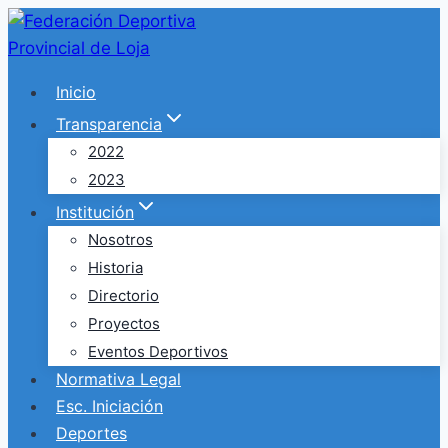
Saltar
al
contenido
Inicio
Transparencia
2022
2023
Institución
Nosotros
Historia
Directorio
Proyectos
Eventos Deportivos
Normativa Legal
Esc. Iniciación
Deportes