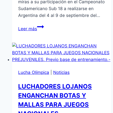
miras a su participación en el Campeonato
Sudamericano Sub 18 a realizarse en
Argentina del 4 al 9 de septiembre del…
ATLETAS
Leer más
LOJANOS
EN
SUDAMERICANO
DE
ATLETISMO
PREJUVENIL
Lucha Olímpica
|
Noticias
EN
ARGENTINA
LUCHADORES LOJANOS
2024.
ENGANCHAN BOTAS Y
–
MALLAS PARA JUEGOS