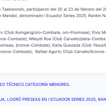
 de Taekwondo, participaron del 20 al 23 de febrero del
 en Manabí, denominado I Ecuador Series 2025, Rankin N
stro (Club Kumgang/oro-Combate, oro-Poomsae); Elvis 
e-Combate); Mileydi Roa (Club Carvallo/plata-Combat
oomsae, bronce-Combate); Karla Quezada (Club Yesul/b
once-Combate); Rafael Agurto (Club Carvallo/bronce-
EO TÉCNICO CATEGORÍA MENORES.
OJA, LOGRÓ PRESEAS EN I ECUADOR SERIES 2025, 