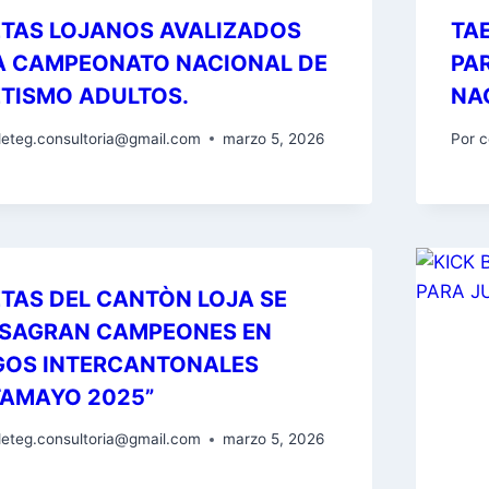
ETAS LOJANOS AVALIZADOS
TA
A CAMPEONATO NACIONAL DE
PA
ETISMO ADULTOS.
NA
eteg.consultoria@gmail.com
marzo 5, 2026
Por
c
TAS DEL CANTÒN LOJA SE
SAGRAN CAMPEONES EN
GOS INTERCANTONALES
TAMAYO 2025”
eteg.consultoria@gmail.com
marzo 5, 2026