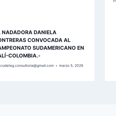
P
A NADADORA DANIELA
ONTRERAS CONVOCADA AL
AMPEONATO SUDAMERICANO EN
LÍ-COLOMBIA.-
codeteg.consultoria@gmail.com
marzo 5, 2026