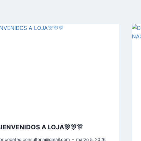
BIENVENIDOS A LOJA🎊🎊🎊
or
codeteg.consultoria@gmail.com
marzo 5, 2026