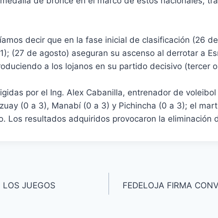
la medalla de bronce en el marco de estos nacionales, t
mos decir que en la fase inicial de clasificación (26 d
1); (27 de agosto) aseguran su ascenso al derrotar a Esm
roduciendo a los lojanos en su partido decisivo (tercer o
rigidas por el Ing. Alex Cabanilla, entrenador de voleibo
zuay (0 a 3), Manabí (0 a 3) y Pichincha (0 a 3); el mar
. Los resultados adquiridos provocaron la eliminación de
N LOS JUEGOS
FEDELOJA FIRMA CONV